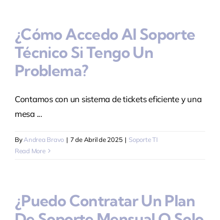
Contacto
¿Cómo Accedo Al Soporte
Técnico Si Tengo Un
Problema?
Contamos con un sistema de tickets eficiente y una
mesa ...
By
Andrea Bravo
|
7 de Abril de 2025
|
Soporte TI
Read More
¿Puedo Contratar Un Plan
De Soporte Mensual O Solo